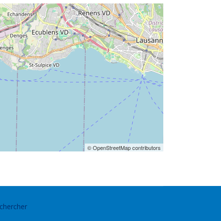
© OpenStreetMap contributors
chercher