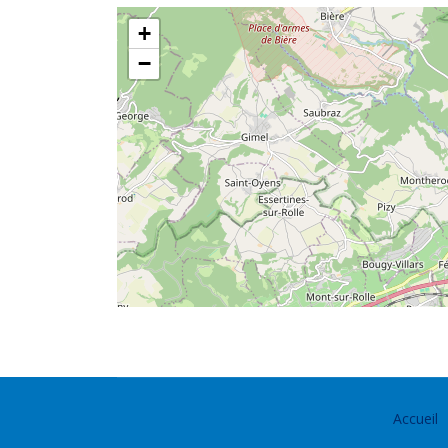
+
−
Accueil