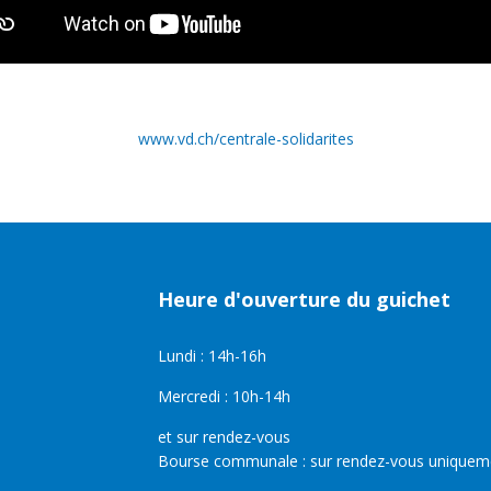
www.vd.ch/centrale-solidarites
Heure d'ouverture du guichet
Lundi : 14h-16h
Mercredi : 10h-14h
et sur rendez-vous
Bourse communale : sur rendez-vous uniquem