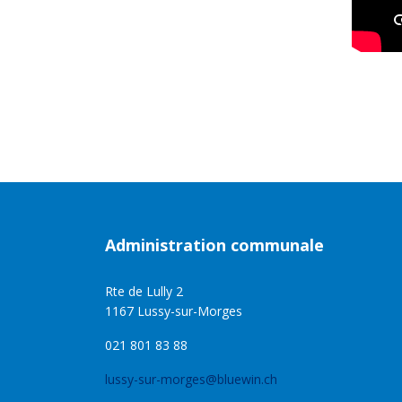
Administration communale
Rte de Lully 2
1167 Lussy-sur-Morges
021 801 83 88
lussy-sur-morges@bluewin.ch