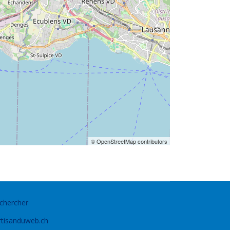
© OpenStreetMap contributors
chercher
rtisanduweb.ch