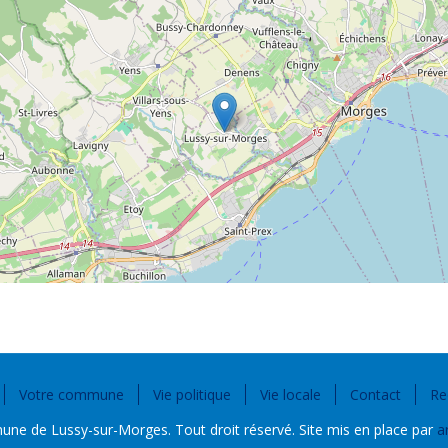
Votre commune
Vie politique
Vie locale
Contact
Re
e de Lussy-sur-Morges. Tout droit réservé. Site mis en place par
a