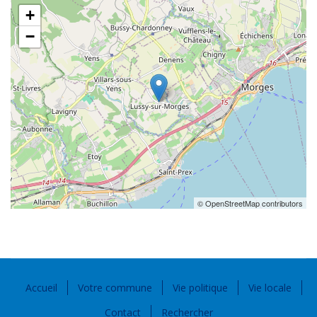
+
−
© OpenStreetMap contributors
Accueil
Votre commune
Vie politique
Vie locale
Contact
Rechercher