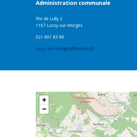
Administration communale
Rte de Lully 2
1167 Lussy-sur-Morges
021 801 83 88
lussy-sur-morges@bluewin.ch
+
−